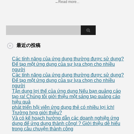
→Read more...
最近の投稿
Các tính năng của ứng dụng thường được sử dụng?
Để tạo một ứng dụng của sự lựa chọn cho nhiều
người
Các tính năng của ứng dụng thường được sử dụng?
Để tạo một ứng dụng của sự lựa chọn cho nhiều
người
Tận dụng lợi thế của ứng dụng Nếu bạn quảng cáo
tạo ra! Chúng tôi giới thiệu một sáng tạo quảng cáo
hiệu quả
phát triển hội viên ứng dụng thẻ có nhiều lợi ích!
Trường hợp giới thiệu?
Và có kế hoạch hướng dẫn các doanh nghiệp ứng
dụng để ứng dụng thành công! ? Giới thiệu dễ hiểu
trong câu chuyện thành công