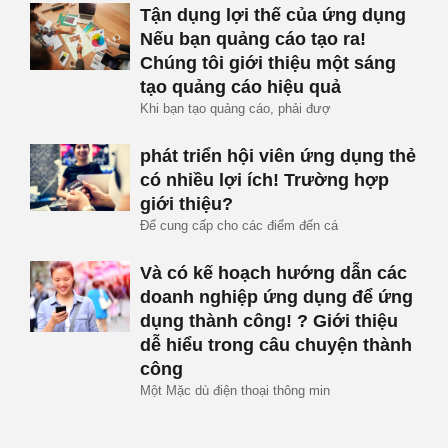
Tận dụng lợi thế của ứng dụng
Nếu bạn quảng cáo tạo ra!
Chúng tôi giới thiệu một sáng
tạo quảng cáo hiệu quả
Khi bạn tạo quảng cáo, phải đượ
phát triển hội viên ứng dụng thẻ
có nhiều lợi ích! Trường hợp
giới thiệu?
Để cung cấp cho các điểm đến cá
Và có kế hoạch hướng dẫn các
doanh nghiệp ứng dụng để ứng
dụng thành công! ? Giới thiệu
dễ hiểu trong câu chuyện thành
công
Một Mặc dù điện thoại thông min