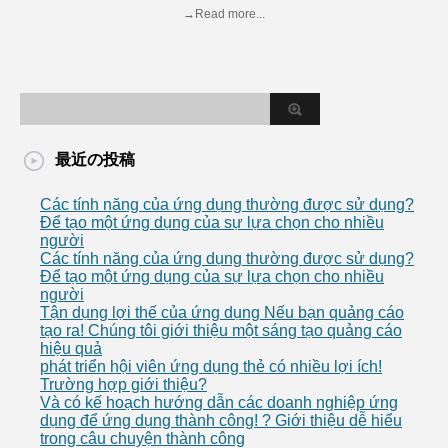
→Read more...
最近の投稿
Các tính năng của ứng dụng thường được sử dụng?
Để tạo một ứng dụng của sự lựa chọn cho nhiều
người
Các tính năng của ứng dụng thường được sử dụng?
Để tạo một ứng dụng của sự lựa chọn cho nhiều
người
Tận dụng lợi thế của ứng dụng Nếu bạn quảng cáo
tạo ra! Chúng tôi giới thiệu một sáng tạo quảng cáo
hiệu quả
phát triển hội viên ứng dụng thẻ có nhiều lợi ích!
Trường hợp giới thiệu?
Và có kế hoạch hướng dẫn các doanh nghiệp ứng
dụng để ứng dụng thành công! ? Giới thiệu dễ hiểu
trong câu chuyện thành công