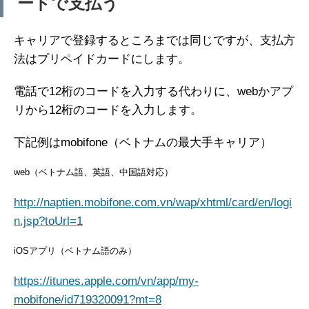
ードで支払う
キャリアで登録するところまでは同じですが、支払方
法はプリペイドカードにします。
電話で12桁のコードを入力する代わりに、webかアプ
リから12桁のコードを入力します。
下記例はmobifone（ベトナムの最大手キャリア）
web（ベトナム語、英語、中国語対応）
http://naptien.mobifone.com.vn/wap/xhtml/card/en/logi
n.jsp?toUrl=1
iOSアプリ（ベトナム語のみ）
https://itunes.apple.com/vn/app/my-
mobifone/id719320091?mt=8