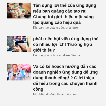
Tận dụng lợi thế của ứng dụng
Nếu bạn quảng cáo tạo ra!
Chúng tôi giới thiệu một sáng
tạo quảng cáo hiệu quả
Khi bạn tạo quảng cáo, phải đượ
phát triển hội viên ứng dụng thẻ
có nhiều lợi ích! Trường hợp
giới thiệu?
Để cung cấp cho các điểm đến cá
Và có kế hoạch hướng dẫn các
doanh nghiệp ứng dụng để ứng
dụng thành công! ? Giới thiệu
dễ hiểu trong câu chuyện thành
công
Một Mặc dù điện thoại thông min