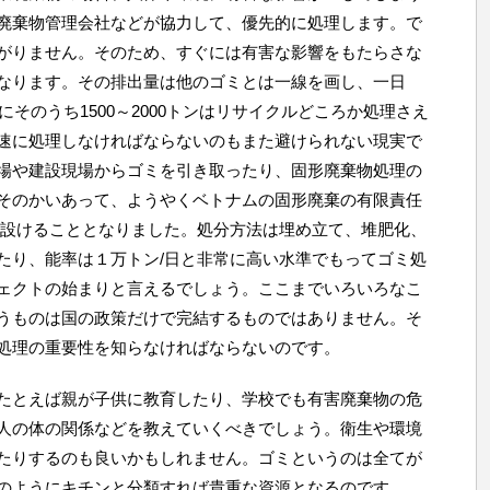
廃棄物管理会社などが協力して、優先的に処理します。で
がりません。そのため、すぐには有害な影響をもたらさな
なります。その排出量は他のゴミとは一線を画し、一日
にそのうち1500～2000トンはリサイクルどころか処理さえ
速に処理しなければならないのもまた避けられない現実で
場や建設現場からゴミを引き取ったり、固形廃棄物処理の
そのかいあって、ようやくベトナムの固形廃棄の有限責任
を設けることとなりました。処分方法は埋め立て、堆肥化、
たり、能率は１万トン/日と非常に高い水準でもってゴミ処
ェクトの始まりと言えるでしょう。ここまでいろいろなこ
うものは国の政策だけで完結するものではありません。そ
処理の重要性を知らなければならないのです。
たとえば親が子供に教育したり、学校でも有害廃棄物の危
人の体の関係などを教えていくべきでしょう。衛生や環境
たりするのも良いかもしれません。ゴミというのは全てが
のようにキチンと分類すれば貴重な資源となるのです。