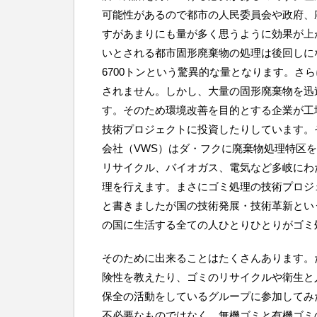
可能性があるので都市の人民委員会や政府、
すがあまりにも量が多く思うように効果が上
いとされる都市固形廃棄物の処理は後回しに
6700トンという驚異的な量となります。さら
されません。しかし、大量の固形廃棄物を迅
す。そのため環境改善を目的とする企業が工
技術プロジェクトに投資したりしています。
会社（VWS）はダ・フクに廃棄物処理特区
リサイクル、バイオガス、電気など多岐にわ
理を行えます。まさにゴミ処理の技術プロジ
と書きましたが国の技術発展・技術革新とい
の国に生活する全ての人ひとりひとりがゴミ
そのために出来ることはたくさんあります。
険性を教えたり、ゴミのリサイクルや衛生と
保全の活動をしているグループに参加してみ
不必要なものではなく、無機ゴミと有機ゴミ