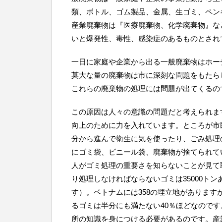
類、ボトル、ゴム製品、金属、生ゴミ、ペン
産業廃棄物は『医療廃棄物、化学廃棄物』な
いと爆発性、毒性、感染症のあるものとされ
一日に家庭や企業から出る一般廃棄物はホー
莫大な量の廃棄物は市に深刻な問題をもたら
これらの廃棄物の処理には問題が出てくるの
この原因は人々の意識の問題だと考えられま
向上のために力を入れています。ところが市
分から進んで衛生に気を使ったり、ごみ処理
にゴミ袋、ビニール袋、廃棄物が捨てられて
人がゴミ処理の重要さを知らないことが見て
り処理しなければならないゴミは35000ト
す）。ベトナムには358の埋立地がありま
るゴミは半分にも満たない40％ほどなので
所の知識を身につける必要があるのです。産