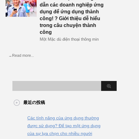
dẫn các doanh nghiệp ứng
dụng để ứng dụng thành
công! ? Giới thiệu dễ hiểu
trong câu chuyện thành
công
Một Mặc dù điện thoại thông min
→Read more...
最近の投稿
Các tính năng của ứng dụng thường
được sử dụng? Để tạo một ứng dụng
của sự lựa chọn cho nhiều người