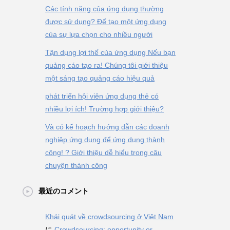
Các tính năng của ứng dụng thường
được sử dụng? Để tạo một ứng dụng
của sự lựa chọn cho nhiều người
Tận dụng lợi thế của ứng dụng Nếu bạn
quảng cáo tạo ra! Chúng tôi giới thiệu
một sáng tạo quảng cáo hiệu quả
phát triển hội viên ứng dụng thẻ có
nhiều lợi ích! Trường hợp giới thiệu?
Và có kế hoạch hướng dẫn các doanh
nghiệp ứng dụng để ứng dụng thành
công! ? Giới thiệu dễ hiểu trong câu
chuyện thành công
最近のコメント
Khái quát về crowdsourcing ở Việt Nam
に
Crowdsourcing: opportunity or