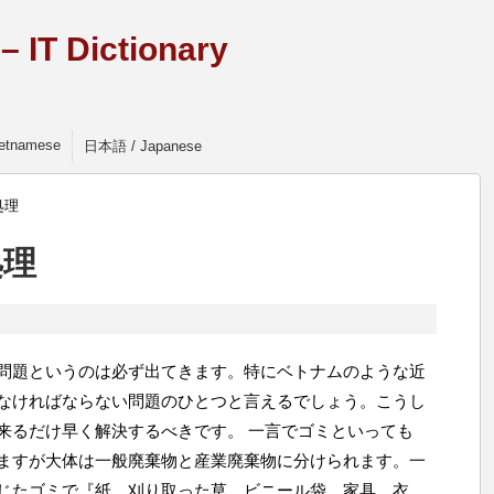
 IT Dictionary
Vietnamese
日本語 / Japanese
処理
処理
問題というのは必ず出てきます。特にベトナムのような近
なければならない問題のひとつと言えるでしょう。こうし
来るだけ早く解決するべきです。 一言でゴミといっても
ますが大体は一般廃棄物と産業廃棄物に分けられます。一
じたゴミで『紙、刈り取った草、ビニール袋、家具、衣