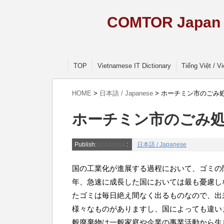
COMTOR Japan –
TOP
Vietnamese IT Dictionary
Tiếng Việt / 
HOME
>
日本語 / Japanese
>
ホーチミン市のごみ
ホーチミン市のごみ
Publish:
:
日本語 / Japanese
01/10/2014
国の工業化が進展する過程において、ゴミの
年、急速に成長した国においては最も憂慮し
たゴミは毎日絶え間なく出るものなので、出
様々なものがありますし、国によっても違い
般廃棄物は一般家庭や企業の事業活動から生