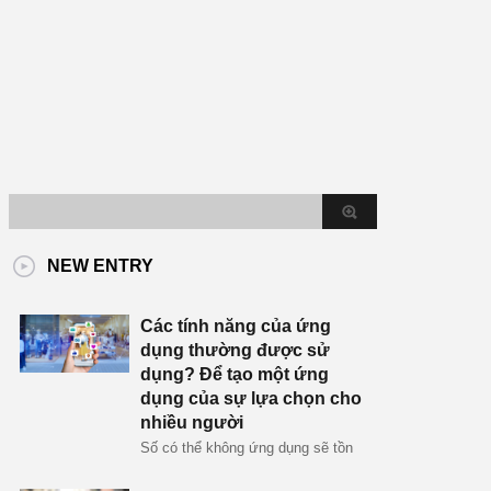
NEW ENTRY
Các tính năng của ứng
dụng thường được sử
dụng? Để tạo một ứng
dụng của sự lựa chọn cho
nhiều người
Số có thể không ứng dụng sẽ tồn