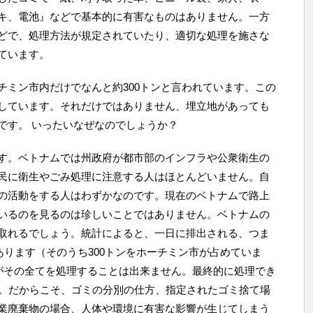
キ、電池』などで基本的に有害なものはありません。一方
どで、処理方法が規定されていたり、適切な処理を施さな
ています。
チミン市内だけでなんと約300トンと言われています。この
しています。それだけではありません、埋立地があっても
です。 いったいなぜなのでしょうか？
す。ベトナムでは州政府が都市部のインフラや公衆衛生の
民に衛生やごみ処理に注意する人はほとんどいません。自
の活動をする人はわずかなのです。現在のベトナムで路上
いるのを見るのは珍しいことではありません。ベトナムの
取れるでしょう。統計によると、一日に排出される、つま
ンあります（そのうち300トンをホーチミン市が占めていま
すがその全てを処理することは出来ません。最終的に処理でき
す。だからこそ、ゴミの分別の仕方、指定されたゴミ捨て場
業廃棄物の場合、人体や環境に有害な影響が生じてしまう