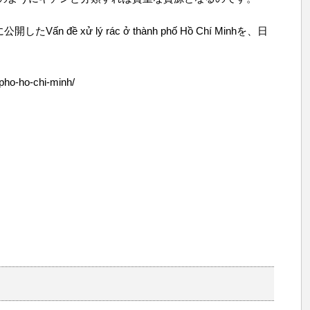
公開したVấn đề xử lý rác ở thành phố Hồ Chí Minhを、日
-pho-ho-chi-minh/