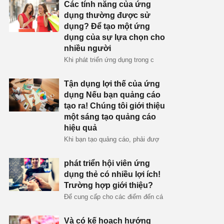
Các tính năng của ứng
dụng thường được sử
dụng? Để tạo một ứng
dụng của sự lựa chọn cho
nhiều người
Khi phát triển ứng dụng trong c
Tận dụng lợi thế của ứng
dụng Nếu bạn quảng cáo
tạo ra! Chúng tôi giới thiệu
một sáng tạo quảng cáo
hiệu quả
Khi bạn tạo quảng cáo, phải đượ
phát triển hội viên ứng
dụng thẻ có nhiều lợi ích!
Trường hợp giới thiệu?
Để cung cấp cho các điểm đến cá
Và có kế hoạch hướng