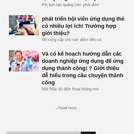
Khi bạn tạo quảng cáo, phải đượ
phát triển hội viên ứng dụng thẻ
có nhiều lợi ích! Trường hợp
giới thiệu?
Để cung cấp cho các điểm đến cá
Và có kế hoạch hướng dẫn các
doanh nghiệp ứng dụng để ứng
dụng thành công! ? Giới thiệu
dễ hiểu trong câu chuyện thành
công
Một Mặc dù điện thoại thông min
→Read more...