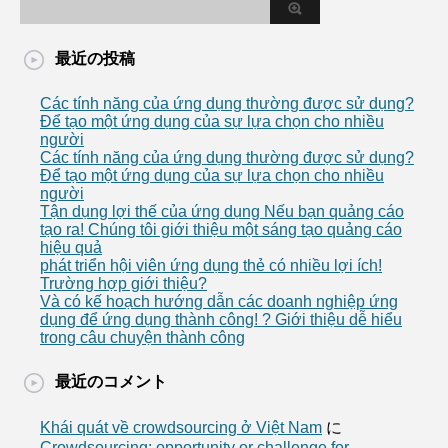
最近の投稿
Các tính năng của ứng dụng thường được sử dụng?
Để tạo một ứng dụng của sự lựa chọn cho nhiều
người
Các tính năng của ứng dụng thường được sử dụng?
Để tạo một ứng dụng của sự lựa chọn cho nhiều
người
Tận dụng lợi thế của ứng dụng Nếu bạn quảng cáo
tạo ra! Chúng tôi giới thiệu một sáng tạo quảng cáo
hiệu quả
phát triển hội viên ứng dụng thẻ có nhiều lợi ích!
Trường hợp giới thiệu?
Và có kế hoạch hướng dẫn các doanh nghiệp ứng
dụng để ứng dụng thành công! ? Giới thiệu dễ hiểu
trong câu chuyện thành công
最近のコメント
Khái quát về crowdsourcing ở Việt Nam
に
Crowdsourcing: opportunity or challenge for