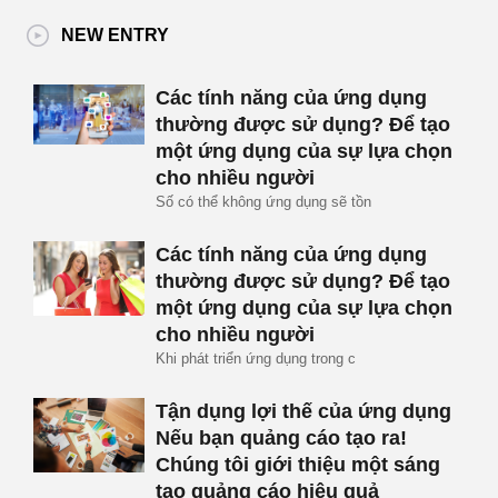
NEW ENTRY
Các tính năng của ứng dụng
thường được sử dụng? Để tạo
một ứng dụng của sự lựa chọn
cho nhiều người
Số có thể không ứng dụng sẽ tồn
Các tính năng của ứng dụng
thường được sử dụng? Để tạo
một ứng dụng của sự lựa chọn
cho nhiều người
Khi phát triển ứng dụng trong c
Tận dụng lợi thế của ứng dụng
Nếu bạn quảng cáo tạo ra!
Chúng tôi giới thiệu một sáng
tạo quảng cáo hiệu quả