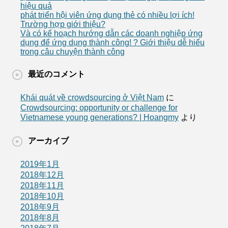
hiệu quả
phát triển hội viên ứng dụng thẻ có nhiều lợi ích!
Trường hợp giới thiệu?
Và có kế hoạch hướng dẫn các doanh nghiệp ứng
dụng để ứng dụng thành công! ? Giới thiệu dễ hiểu
trong câu chuyện thành công
最近のコメント
Khái quát về crowdsourcing ở Việt Nam
に
Crowdsourcing: opportunity or challenge for
Vietnamese young generations? | Hoangmy
より
アーカイブ
2019年1月
2018年12月
2018年11月
2018年10月
2018年9月
2018年8月