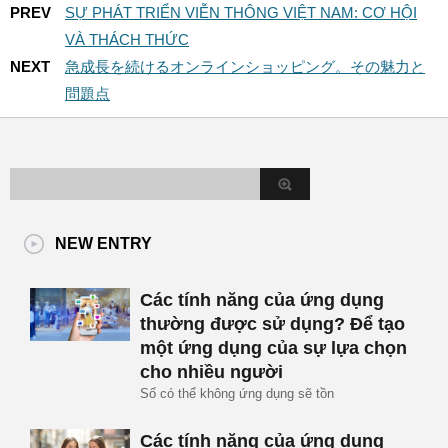
PREV
SỰ PHÁT TRIỂN VIỄN THÔNG VIỆT NAM: CƠ HỘI
VÀ THÁCH THỨC
NEXT
急成長を続けるオンラインショッピング。その魅力と
問題点
NEW ENTRY
Các tính năng của ứng dụng
thường được sử dụng? Để tạo
một ứng dụng của sự lựa chọn
cho nhiều người
Số có thể không ứng dụng sẽ tồn
Các tính năng của ứng dụng