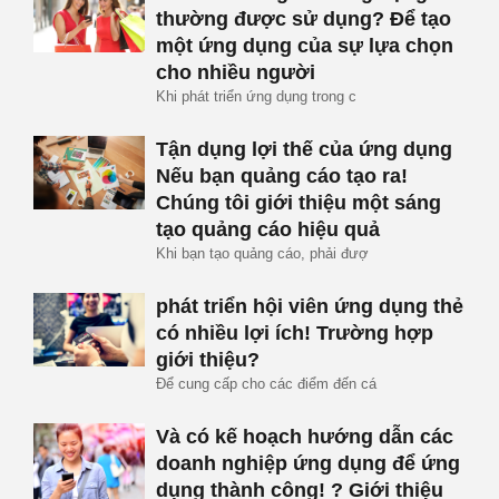
thường được sử dụng? Để tạo
một ứng dụng của sự lựa chọn
cho nhiều người
Khi phát triển ứng dụng trong c
Tận dụng lợi thế của ứng dụng
Nếu bạn quảng cáo tạo ra!
Chúng tôi giới thiệu một sáng
tạo quảng cáo hiệu quả
Khi bạn tạo quảng cáo, phải đượ
phát triển hội viên ứng dụng thẻ
có nhiều lợi ích! Trường hợp
giới thiệu?
Để cung cấp cho các điểm đến cá
Và có kế hoạch hướng dẫn các
doanh nghiệp ứng dụng để ứng
dụng thành công! ? Giới thiệu