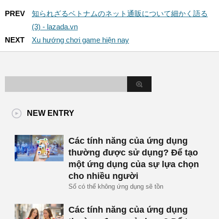
PREV
知られざるベトナムのネット通販について細かく語る
(3) - lazada.vn
NEXT
Xu hướng chơi game hiện nay
NEW ENTRY
Các tính năng của ứng dụng
thường được sử dụng? Để tạo
một ứng dụng của sự lựa chọn
cho nhiều người
Số có thể không ứng dụng sẽ tồn
Các tính năng của ứng dụng