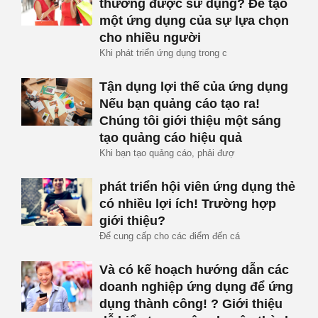
thường được sử dụng? Để tạo
một ứng dụng của sự lựa chọn
cho nhiều người
Khi phát triển ứng dụng trong c
Tận dụng lợi thế của ứng dụng
Nếu bạn quảng cáo tạo ra!
Chúng tôi giới thiệu một sáng
tạo quảng cáo hiệu quả
Khi bạn tạo quảng cáo, phải đượ
phát triển hội viên ứng dụng thẻ
có nhiều lợi ích! Trường hợp
giới thiệu?
Để cung cấp cho các điểm đến cá
Và có kế hoạch hướng dẫn các
doanh nghiệp ứng dụng để ứng
dụng thành công! ? Giới thiệu