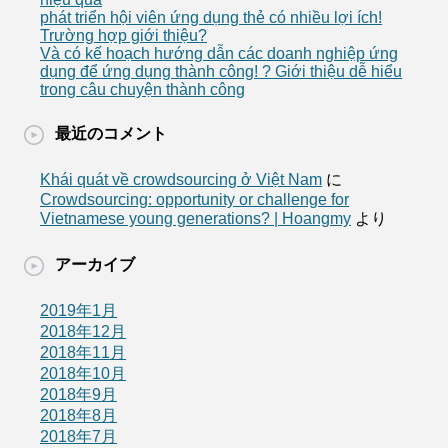
phát triển hội viên ứng dụng thẻ có nhiều lợi ích!
Trường hợp giới thiệu?
Và có kế hoạch hướng dẫn các doanh nghiệp ứng
dụng để ứng dụng thành công! ? Giới thiệu dễ hiểu
trong câu chuyện thành công
最近のコメント
Khái quát về crowdsourcing ở Việt Nam
に
Crowdsourcing: opportunity or challenge for
Vietnamese young generations? | Hoangmy
より
アーカイブ
2019年1月
2018年12月
2018年11月
2018年10月
2018年9月
2018年8月
2018年7月