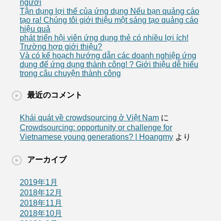
người
Tận dụng lợi thế của ứng dụng Nếu bạn quảng cáo
tạo ra! Chúng tôi giới thiệu một sáng tạo quảng cáo
hiệu quả
phát triển hội viên ứng dụng thẻ có nhiều lợi ích!
Trường hợp giới thiệu?
Và có kế hoạch hướng dẫn các doanh nghiệp ứng
dụng để ứng dụng thành công! ? Giới thiệu dễ hiểu
trong câu chuyện thành công
最近のコメント
Khái quát về crowdsourcing ở Việt Nam
に
Crowdsourcing: opportunity or challenge for
Vietnamese young generations? | Hoangmy
より
アーカイブ
2019年1月
2018年12月
2018年11月
2018年10月