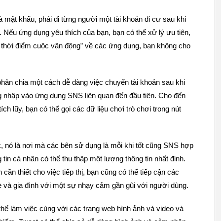
 mật khẩu, phải đi từng người một tài khoản di cư sau khi
. Nếu ứng dụng yêu thích của bạn, bạn có thể xử lý ưu tiên,
 thời điểm cuộc vận động” về các ứng dụng, bạn không cho
hân chia một cách dễ dàng việc chuyển tài khoản sau khi
ng nhập vào ứng dụng SNS liên quan đến đầu tiên. Cho đến
h lũy, bạn có thể gọi các dữ liệu chơi trò chơi trong nút
 nó là nơi mà các bên sử dụng là mỗi khi tốt cũng SNS hợp
in cá nhân có thể thu thập một lượng thông tin nhất định.
 cần thiết cho việc tiếp thị, bạn cũng có thể tiếp cận các
 và gia đình với một sự nhạy cảm gần gũi với người dùng.
ể làm việc cùng với các trang web hình ảnh và video và