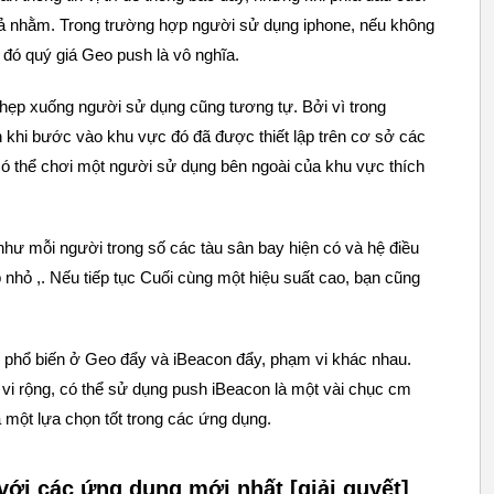
u quả nhằm. Trong trường hợp người sử dụng iphone, nếu không
ì đó quý giá Geo push là vô nghĩa.
hẹp xuống người sử dụng cũng tương tự. Bởi vì trong
 khi bước vào khu vực đó đã được thiết lập trên cơ sở các
à có thể chơi một người sử dụng bên ngoài của khu vực thích
như mỗi người trong số các tàu sân bay hiện có và hệ điều
nhỏ ,. Nếu tiếp tục Cuối cùng một hiệu suất cao, bạn cũng
ng phổ biến ở Geo đẩy và iBeacon đẩy, phạm vi khác nhau.
i rộng, có thể sử dụng push iBeacon là một vài chục cm
 một lựa chọn tốt trong các ứng dụng.
với các ứng dụng mới nhất [giải quyết]