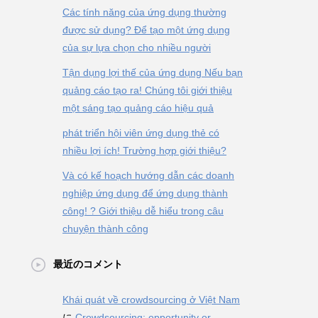
Các tính năng của ứng dụng thường
được sử dụng? Để tạo một ứng dụng
của sự lựa chọn cho nhiều người
Tận dụng lợi thế của ứng dụng Nếu bạn
quảng cáo tạo ra! Chúng tôi giới thiệu
một sáng tạo quảng cáo hiệu quả
phát triển hội viên ứng dụng thẻ có
nhiều lợi ích! Trường hợp giới thiệu?
Và có kế hoạch hướng dẫn các doanh
nghiệp ứng dụng để ứng dụng thành
công! ? Giới thiệu dễ hiểu trong câu
chuyện thành công
最近のコメント
Khái quát về crowdsourcing ở Việt Nam
に
Crowdsourcing: opportunity or