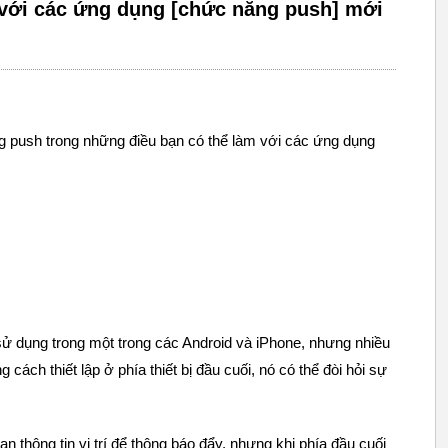
 với các ứng dụng [chức năng push] mới
 push trong những điều bạn có thể làm với các ứng dụng
ử dụng trong một trong các Android và iPhone, nhưng nhiều
ách thiết lập ở phía thiết bị đầu cuối, nó có thể đòi hỏi sự
 thông tin vị trí để thông báo đẩy, nhưng khi phía đầu cuối