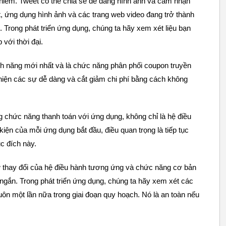
hiếm. Tweet có thể chia sẻ dễ dàng hình ảnh và cảm nhận
ật, ứng dụng hình ảnh và các trang web video đang trở thành
. Trong phát triển ứng dụng, chúng ta hãy xem xét liệu bạn
với thời đại.
nh năng mới nhất và là chức năng phân phối coupon truyền
hiện các sự dễ dàng và cắt giảm chi phí bằng cách không
g chức năng thanh toán với ứng dụng, không chỉ là hệ điều
iện của mỗi ứng dụng bắt đầu, điều quan trọng là tiếp tục
c đích này.
sự thay đổi của hệ điều hành tương ứng và chức năng cơ bản
ngắn. Trong phát triển ứng dụng, chúng ta hãy xem xét các
uôn một lần nữa trong giai đoạn quy hoạch. Nó là an toàn nếu