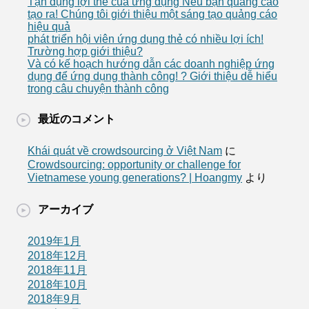
Tận dụng lợi thế của ứng dụng Nếu bạn quảng cáo
tạo ra! Chúng tôi giới thiệu một sáng tạo quảng cáo
hiệu quả
phát triển hội viên ứng dụng thẻ có nhiều lợi ích!
Trường hợp giới thiệu?
Và có kế hoạch hướng dẫn các doanh nghiệp ứng
dụng để ứng dụng thành công! ? Giới thiệu dễ hiểu
trong câu chuyện thành công
最近のコメント
Khái quát về crowdsourcing ở Việt Nam
に
Crowdsourcing: opportunity or challenge for
Vietnamese young generations? | Hoangmy
より
アーカイブ
2019年1月
2018年12月
2018年11月
2018年10月
2018年9月