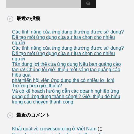
最近の投稿
Các tính năng của ứng dụng thường được sử dụng?
Để tạo một ứng dụng của sự lựa chọn cho nhiều
người
Các tính năng của ứng dụng thường được sử dụng?
Để tạo một ứng dụng của sự lựa chọn cho nhiều
người
Tận dụng lợi thế của ứng dụng Nếu bạn quảng cáo
tạo ra! Chúng tôi giới thiệu một sáng tạo quảng cáo
hiệu quả
phát triển hội viên ứng dụng thẻ có nhiều lợi ích!
Trường hợp giới thiệu?
Và có kế hoạch hướng dẫn các doanh nghiệp ứng
dụng để ứng dụng thành công! ? Giới thiệu dễ hiểu
trong câu chuyện thành công
最近のコメント
Khái quát về crowdsourcing ở Việt Nam
に