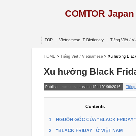
COMTOR Japan –
TOP
Vietnamese IT Dictionary
Tiếng Việt / 
HOME
>
Tiếng Việt / Vietnamese
>
Xu hướng Black
Xu hướng Black Frid
Publish:
: Last modified:01/08/2016
Tiếng
27/01/2015
Contents
1
NGUỒN GỐC CỦA “BLACK FRIDAY”
2
“BLACK FRIDAY” Ở VIỆT NAM