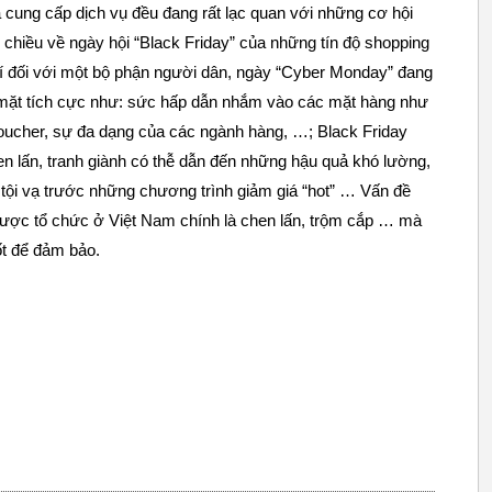
à cung cấp dịch vụ đều đang rất lạc quan với những cơ hội
i chiều về ngày hội “Black Friday” của những tín độ shopping
hí đối với một bộ phận người dân, ngày “Cyber Monday” đang
mặt tích cực như: sức hấp dẫn nhắm vào các mặt hàng như
voucher, sự đa dạng của các ngành hàng, …; Black Friday
en lấn, tranh giành có thễ dẫn đến những hậu quả khó lường,
vô tội vạ trước những chương trình giảm giá “hot” … Vấn đề
được tổ chức ở Việt Nam chính là chen lấn, trộm cắp … mà
ốt để đảm bảo.