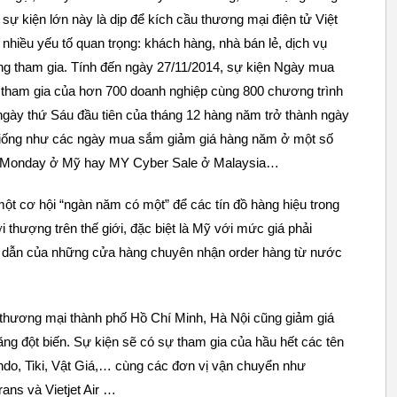
sự kiện lớn này là dịp để kích cầu thương mại điện tử Việt
nhiều yếu tố quan trọng: khách hàng, nhà bán lẻ, dịch vụ
ùng tham gia. Tính đến ngày 27/11/2014, sự kiện Ngày mua
ự tham gia của hơn 700 doanh nghiệp cùng 800 chương trình
ngày thứ Sáu đầu tiên của tháng 12 hàng năm trở thành ngày
giống như các ngày mua sắm giảm giá hàng năm ở một số
ber Monday ở Mỹ hay MY Cyber Sale ở Malaysia…
ột cơ hội “ngàn năm có một” để các tín đồ hàng hiệu trong
 thượng trên thế giới, đặc biệt là Mỹ với mức giá phải
ấp dẫn của những cửa hàng chuyên nhận order hàng từ nước
 thương mại thành phố Hồ Chí Minh, Hà Nội cũng giảm giá
ăng đột biến. Sự kiện sẽ có sự tham gia của hầu hết các tên
o, Tiki, Vật Giá,… cùng các đơn vị vận chuyển như
ans và Vietjet Air …