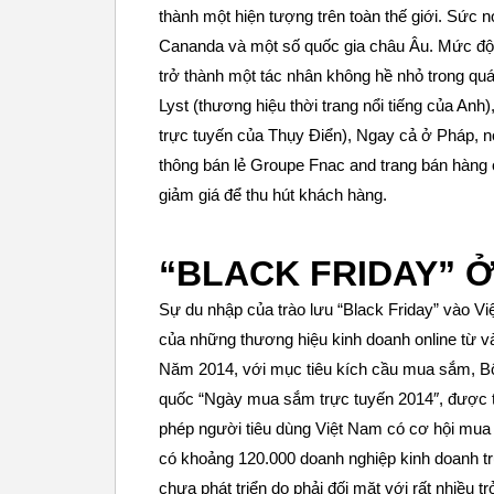
thành một hiện tượng trên toàn thế giới. Sức 
Cananda và một số quốc gia châu Âu. Mức độ p
trở thành một tác nhân không hề nhỏ trong quá
Lyst (thương hiệu thời trang nổi tiếng của An
trực tuyến của Thụy Điển), Ngay cả ở Pháp, n
thông bán lẻ Groupe Fnac and trang bán hàng o
giảm giá để thu hút khách hàng.
“BLACK FRIDAY” Ở
Sự du nhập của trào lưu “Black Friday” vào V
của những thương hiệu kinh doanh online từ và
Năm 2014, với mục tiêu kích cầu mua sắm, Bộ
quốc “Ngày mua sắm trực tuyến 2014″, được tổ
phép người tiêu dùng Việt Nam có cơ hội mu
có khoảng 120.000 doanh nghiệp kinh doanh t
chưa phát triển do phải đối mặt với rất nhiều 