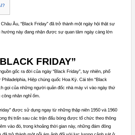
I?
Châu Âu, “Black Friday” đã trở thành một ngày hội thật sự
xu hướng này đang nhận được sự quan tâm ngày càng lớn
BLACK FRIDAY”
nguồn gốc ra đời của ngày “Black Friday”, tuy nhiên, phổ
 Philadelphia, Hiệp chúng quốc Hoa Kỳ. Cái tên “Black
ch gọi của những người quản đốc nhà máy vì vào ngày thứ
u công nhân nghỉ ốm.
Friday” được sử dụng ngay từ những thập niên 1950 và 1960
trong thị trấn sau các trận đấu bóng được tổ chức theo thông
hêm vào đó, trong khoảng thời gian này, những đám đông
 đã trở thành một nỗi ám ảnh đối với lực lượng cảnh sát ở