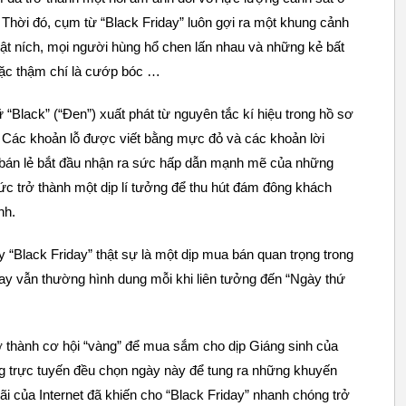
. Thời đó, cụm từ “Black Friday” luôn gợi ra một khung cảnh
ật ních, mọi người hùng hổ chen lấn nhau và những kẻ bất
hoặc thậm chí là cướp bóc …
ữ “Black” (“Đen”) xuất phát từ nguyên tắc kí hiệu trong hồ sơ
. Các khoản lỗ được viết bằng mực đỏ và các khoản lời
 bán lẻ bắt đầu nhận ra sức hấp dẫn mạnh mẽ của những
tức trở thành một dịp lí tưởng để thu hút đám đông khách
nh.
y “Black Friday” thật sự là một dịp mua bán quan trọng trong
ay vẫn thường hình dung mỗi khi liên tưởng đến “Ngày thứ
rở thành cơ hội “vàng” để mua sắm cho dịp Giáng sinh của
g trực tuyến đều chọn ngày này để tung ra những khuyến
ãi của Internet đã khiến cho “Black Friday” nhanh chóng trở