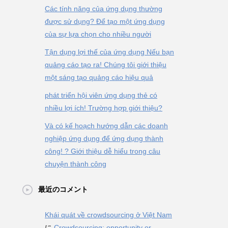
Các tính năng của ứng dụng thường
được sử dụng? Để tạo một ứng dụng
của sự lựa chọn cho nhiều người
Tận dụng lợi thế của ứng dụng Nếu bạn
quảng cáo tạo ra! Chúng tôi giới thiệu
một sáng tạo quảng cáo hiệu quả
phát triển hội viên ứng dụng thẻ có
nhiều lợi ích! Trường hợp giới thiệu?
Và có kế hoạch hướng dẫn các doanh
nghiệp ứng dụng để ứng dụng thành
công! ? Giới thiệu dễ hiểu trong câu
chuyện thành công
最近のコメント
Khái quát về crowdsourcing ở Việt Nam
に
Crowdsourcing: opportunity or