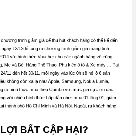
g chương trình giảm giá để thu hút khách hàng có thể kể đến
 ngày 12/12để tung ra chương trình giảm giá mang tính
 2014 với hình thức Voucher cho các ngành hàng vô cùng
g, Mẹ và Bé, Hàng Thể Thao, Phụ kiện ô tô & Xe máy … Tại
 24/11 đến hết 30/11, mỗi ngày vào lúc 0h sẽ hé lộ 6 sản
ệu không còn xa lạ như Apple, Samsung, Nokia Lumia,
ung ra hình thức mua theo Combo với mức giá cực ưu đãi.
ứng với nhiều hình thức hấp dẫn như: mua 01 tặng 01, giảm
tại thành phố Hồ Chí Minh và Hà Nội. Ngoài, ra khách hàng
 LỢI BẤT CẬP HẠI?