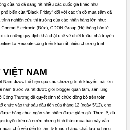
nóng của nó đã sang rất nhiều các quốc gia khác như
hổ biến của “Black Friday” đối với các tín đồ mua sắm đã
 trình nghiên cứu thị trường của các nhãn hàng lớn như:
h), Conrad Electronic (Đức), CDON Group (Hệ thống bán lẻ
ơi có những quy định khá chặt chẽ về chiết khấu, nhà truyền
nline La Redoute cũng triển khai rất nhiều chương trình
 VIỆT NAM
iệt Nam được thể hiện qua các chương trình khuyến mãi lớn
i năm trước và rất được giới blogger quan tâm, săn lùng.
 Công Thương đã quyết định tổ chức đồng bộ trên toàn
 chức vào thứ sáu đầu tiên của tháng 12 (ngày 5/12), cho
a được hàng chục ngàn sản phẩm được giảm giá. Thực tế, dù
rực tuyến trên cả nước nhưng hình thức mua bán này vẫn
trở ngại, chủ yếu đến từ tâm lý khách hàng, chất lượng hàng