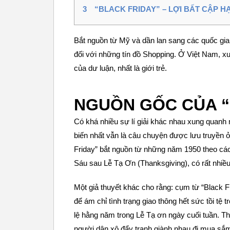
3
“BLACK FRIDAY” – LỢI BẤT CẬP HẠ
Bắt nguồn từ Mỹ và dần lan sang các quốc gia 
đối với những tín đồ Shopping. Ở Việt Nam, 
của dư luận, nhất là giới trẻ.
NGUỒN GỐC CỦA “
Có khá nhiều sự lí giải khác nhau xung quanh 
biến nhất vẫn là câu chuyện được lưu truyền ở
Friday” bắt nguồn từ những năm 1950 theo cá
Sáu sau Lễ Tạ Ơn (Thanksgiving), có rất nhiề
Một giả thuyết khác cho rằng: cụm từ “Black 
để ám chỉ tình trạng giao thông hết sức tồi tệ 
lệ hằng năm trong Lễ Tạ ơn ngày cuối tuần. T
người dân xô đẩy tranh giành nhau đi mua sắm