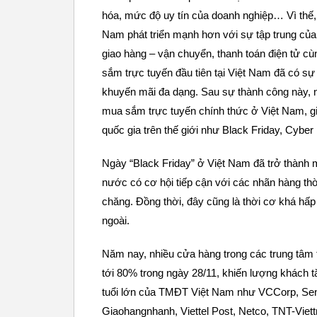
hóa, mức độ uy tín của doanh nghiệp… Vì thế, 
Nam phát triển mạnh hơn với sự tập trung của 
giao hàng – vận chuyển, thanh toán điện tử c
sắm trực tuyến đầu tiên tại Việt Nam đã có s
khuyến mãi đa dạng. Sau sự thành công này, 
mua sắm trực tuyến chính thức ở Việt Nam, 
quốc gia trên thế giới như Black Friday, Cy
Ngày “Black Friday” ở Việt Nam đã trở thành m
nước có cơ hội tiếp cận với các nhãn hàng thời
chăng. Đồng thời, đây cũng là thời cơ khá h
ngoài.
Năm nay, nhiều cửa hàng trong các trung tâm
tới 80% trong ngày 28/11, khiến lượng khách t
tuổi lớn của TMĐT Việt Nam như VCCorp, Send
Giaohangnhanh, Viettel Post, Netco, TNT-Viettr