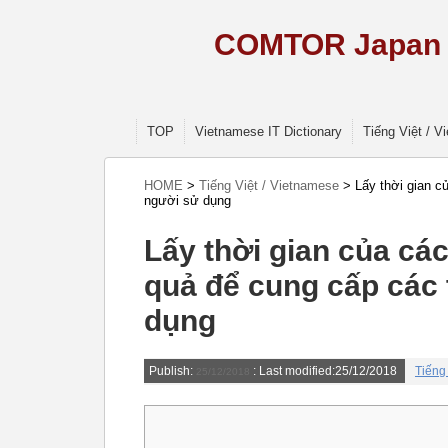
COMTOR Japan –
TOP
Vietnamese IT Dictionary
Tiếng Việt / 
HOME
>
Tiếng Việt / Vietnamese
>
Lấy thời gian c
người sử dụng
Lấy thời gian của cá
quả để cung cấp các
dụng
Publish:
: Last modified:25/12/2018
Tiếng
25/12/2018