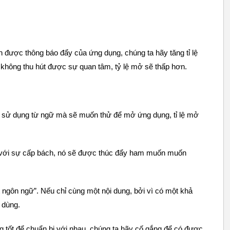
ân được thông báo đẩy của ứng dụng, chúng ta hãy tăng tỉ lệ
không thu hút được sự quan tâm, tỷ lệ mở sẽ thấp hơn.
 sử dụng từ ngữ mà sẽ muốn thử để mở ứng dụng, tỉ lệ mở
ch với sự cấp bách, nó sẽ được thúc đẩy ham muốn muốn
t ngôn ngữ”. Nếu chỉ cùng một nội dung, bởi vì có một khả
 dùng.
g tốt để chuẩn bị với nhau, chúng ta hãy cố gắng để có được