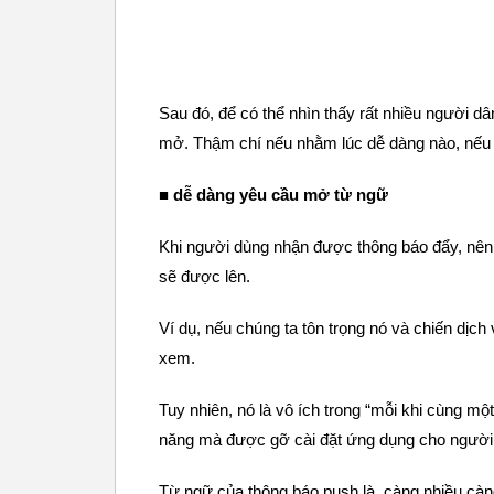
Sau đó, để có thể nhìn thấy rất nhiều người d
mở. Thậm chí nếu nhằm lúc dễ dàng nào, nếu 
■ dễ dàng yêu cầu mở từ ngữ
Khi người dùng nhận được thông báo đẩy, nên
sẽ được lên.
Ví dụ, nếu chúng ta tôn trọng nó và chiến dị
xem.
Tuy nhiên, nó là vô ích trong “mỗi khi cùng mộ
năng mà được gỡ cài đặt ứng dụng cho người
Từ ngữ của thông báo push là, càng nhiều càn