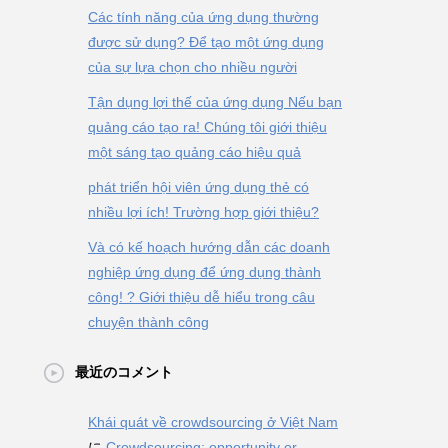
Các tính năng của ứng dụng thường
được sử dụng? Để tạo một ứng dụng
của sự lựa chọn cho nhiều người
Tận dụng lợi thế của ứng dụng Nếu bạn
quảng cáo tạo ra! Chúng tôi giới thiệu
một sáng tạo quảng cáo hiệu quả
phát triển hội viên ứng dụng thẻ có
nhiều lợi ích! Trường hợp giới thiệu?
Và có kế hoạch hướng dẫn các doanh
nghiệp ứng dụng để ứng dụng thành
công! ? Giới thiệu dễ hiểu trong câu
chuyện thành công
最近のコメント
Khái quát về crowdsourcing ở Việt Nam
に
Crowdsourcing: opportunity or