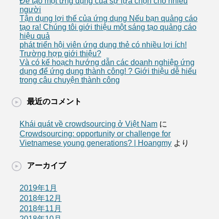
Để tạo một ứng dụng của sự lựa chọn cho nhiều
người
Tận dụng lợi thế của ứng dụng Nếu bạn quảng cáo
tạo ra! Chúng tôi giới thiệu một sáng tạo quảng cáo
hiệu quả
phát triển hội viên ứng dụng thẻ có nhiều lợi ích!
Trường hợp giới thiệu?
Và có kế hoạch hướng dẫn các doanh nghiệp ứng
dụng để ứng dụng thành công! ? Giới thiệu dễ hiểu
trong câu chuyện thành công
最近のコメント
Khái quát về crowdsourcing ở Việt Nam
に
Crowdsourcing: opportunity or challenge for
Vietnamese young generations? | Hoangmy
より
アーカイブ
2019年1月
2018年12月
2018年11月
2018年10月