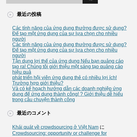
最近の投稿
Các tính năng của ứng dụng thường được sử dụng?
Để tạo một ứng dụng của sự lựa chọn cho nhiều
người
Các tính năng của ứng dụng thường được sử dụng?
Để tạo một ứng dụng của sự lựa chọn cho nhiều
người
Tận dụng lợi thế của ứng dụng Nếu bạn quảng cáo
tạo ra! Chúng tôi giới thiệu một sáng tạo quảng cáo
hiệu quả
phát triển hội viên ứng dụng thẻ có nhiều lợi ích!
Trường hợp giới thiệu?
Và có kế hoạch hướng dẫn các doanh nghiệp ứng
dụng để ứng dụng thành công! ? Giới thiệu dễ hiểu
trong câu chuyện thành công
最近のコメント
Khái quát về crowdsourcing ở Việt Nam
に
Crowdsourcing: opportunity or challenge for