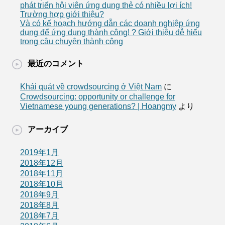
phát triển hội viên ứng dụng thẻ có nhiều lợi ích!
Trường hợp giới thiệu?
Và có kế hoạch hướng dẫn các doanh nghiệp ứng
dụng để ứng dụng thành công! ? Giới thiệu dễ hiểu
trong câu chuyện thành công
最近のコメント
Khái quát về crowdsourcing ở Việt Nam
に
Crowdsourcing: opportunity or challenge for
Vietnamese young generations? | Hoangmy
より
アーカイブ
2019年1月
2018年12月
2018年11月
2018年10月
2018年9月
2018年8月
2018年7月