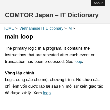
About
COMTOR Japan – IT Dictionary
HOME
>
Vietnamese IT Dictionary
>
M
>
main loop
The primary logic in a program. It contains the
instructions that are repeated after each event or
transaction has been processed. See
loop
.
Vòng lặp chính
Logic cung cấp cho một chương trình. Nó chứa các
chỉ lệnh vốn được lặp lại sau khi mỗi sự kiện giao tác
đã được xử lý. Xem
loop
.